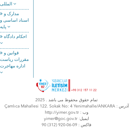
المللی
مدارک و
اسناد اساسی و
پایه
احکام دادگاه
قوانین و
مقررات ریاست
اداره مهاجرت
تمام حقوق محفوظ می باشد . 2025
Çamlıca Mahallesi 122. Sokak No: 4 Yenimahalle/ANKARA : آدرس
http://yimer.gov.tr : وب
yimer@goc.gov.tr :ایمیل
90 (312) 920-06-09 : فاكس