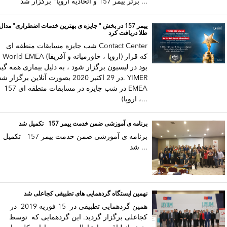
برتر ییمر 157 و اتحادیه اروپا" برگزار شد ...
ییمر 157 در بخش " جایزه ی بهترین خدمات اضطراری" مدال
طلا دریافت کرد
شب جایزه مسابقات منطقه ای Contact Center
World EMEA (اروپا ، خاورمیانه و آفریقا) که قرار
بود در لیسبون برگزار شود ، به دلیل بیماری همه گیر
در 29 اکتبر 2020 بصورت آنلاین برگزار شد. IMER
157 در شب جایزه در مسابقات منطقه ای EMEA
(اروپا ،...
برنامه ی آموزشی ضمن خدمت ییمر 157 تکمیل شد
برنامه ی آموزشی ضمن خدمت ییمر 157 تکمیل
شد ...
نهمین ایستگاه گردهمایی های تطبیقی کجاعلی شد
همین گردهمایی تطبیقی در 15 فوریه 2019 در
کجاعلی برگزار گردید. این گردهمایی که توسط