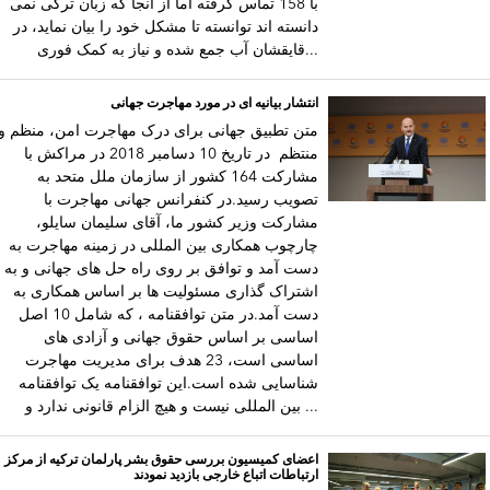
با 158 تماس گرفته اما از آنجا که زبان ترکی نمی
دانسته اند توانسته تا مشکل خود را بیان نماید، در
قایقشان آب جمع شده و نیاز به کمک فوری...
انتشار بیانیه ای در مورد مهاجرت جهانی
متن تطبیق جهانی برای درک مهاجرت امن، منظم و
منتظم در تاریخ 10 دسامبر 2018 در مراکش با
مشارکت 164 کشور از سازمان ملل متحد به
تصویب رسید.در کنفرانس جهانی مهاجرت با
مشارکت وزیر کشور ما، آقای سلیمان سایلو،
چارچوب همکاری بین المللی در زمینه مهاجرت به
دست آمد و توافق بر روی راه حل های جهانی و به
اشتراک گذاری مسئولیت ها بر اساس همکاری به
دست آمد.در متن توافقنامه ، که شامل 10 اصل
اساسی بر اساس حقوق جهانی و آزادی های
اساسی است، 23 هدف برای مدیریت مهاجرت
شناسایی شده است.این توافقنامه یک توافقنامه
بین المللی نیست و هیچ الزام قانونی ندارد و ...
اعضای کمیسیون بررسی حقوق بشر پارلمان ترکیه از مرکز
ارتباطات اتباع خارجی بازدید نمودند