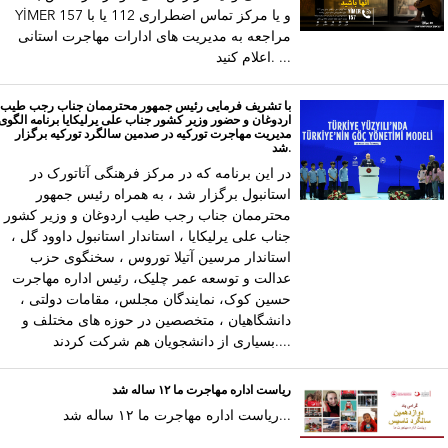
YİMER 157 و یا مرکز تماس اضطراری 112 یا با
مراجعه به مدیریت های ادارات مهاجرت استانی
اعلام کنید. ...
با تشریف فرمایی رئیس جمهور محترممان جناب رجب طیب
اردوغان و حضور وزیر کشور جناب علی یرلیکایا برنامه الگوی
مدیریت مهاجرت تورکیه در صدمین سالگرد تورکیه برگزار
شد.
در این برنامه که در مرکز فرهنگی آتاتورک در
استانبول برگزار شد ، به همراه رئیس جمهور
محترممان جناب رجب طیب اردوغان و وزیر کشور
جناب علی یرلیکایا ، استاندار استانبول داوود گل ،
استاندار مرسین آتیلا توروس ، سخنگوی حزب
عدالت و توسعه عمر چلیک، رئیس اداره مهاجرت
حسین کوک، نمایندگان مجلس، مقامات دولتی ،
دانشگاهیان ، متخصصین در حوزه های مختلف و
بسیاری از دانشجویان هم شرکت کردند....
ریاست اداره مهاجرت ما ۱۲ ساله شد
ریاست اداره مهاجرت ما ۱۲ ساله شد...