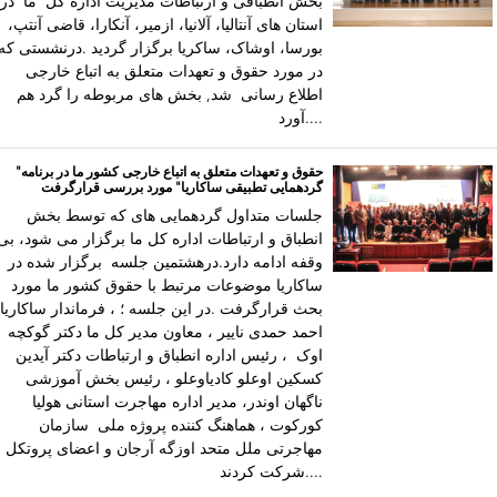
بخش انطباقی و ارتباطات مدیریت اداره کل ما در
استان های آنتالیا، آلانیا، ازمیر، آنکارا، قاضی آنتپ،
بورسا، اوشاک، ساکریا برگزار گردید .درنشستی که
در مورد حقوق و تعهدات متعلق به اتباع خارجی
اطلاع رسانی شد, بخش های مربوطه را گرد هم
آورد....
حقوق و تعهدات متعلق به اتباع خارجی کشور ما در برنامه"
گردهمایی تطبیقی ساکاریا" مورد بررسی قرارگرفت
جلسات متداول گردهمایی های که توسط بخش
انطباق و ارتباطات اداره کل ما برگزار می شود، بی
وقفه ادامه دارد.درهشتمین جلسه برگزار شده در
ساکاریا موضوعات مرتبط با حقوق کشور ما مورد
بحث قرارگرفت .در این جلسه ؛ ، فرماندار ساکاریا
احمد حمدی ناییر ، معاون مدیر کل ما دکتر گوکچه
اوک ، رئیس اداره انطباق و ارتباطات دکتر آیدین
کسکین اوعلو کادیاوعلو ، رئیس بخش آموزشی
ناگهان اوندر، مدیر اداره مهاجرت استانی هولیا
کورکوت ، هماهنگ کننده پروژه ملی سازمان
مهاجرتی ملل متحد اوزگه آرجان و اعضای پروتکل
شرکت کردند....