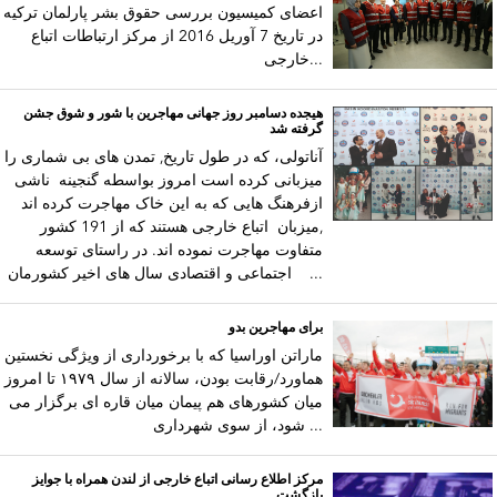
اعضای کمیسیون بررسی حقوق بشر پارلمان ترکیه
در تاریخ 7 آوریل 2016 از مرکز ارتباطات اتباع
خارجی...
هیجده دسامبر روز جهانی مهاجرین با شور و شوق جشن
گرفته شد
آناتولی، که در طول تاریخ‚ تمدن های بی شماری را
میزبانی کرده است امروز بواسطه گنجینه ناشی
ازفرهنگ هایی که به این خاک مهاجرت کرده اند
‚میزبان اتباع خارجی هستند که از 191 کشور
متفاوت مهاجرت نموده اند. در راستای توسعه
اجتماعی و اقتصادی سال های اخیر کشورمان ...
برای مهاجرین بدو
ماراتن اوراسیا که با برخورداری از ویژگی نخستین
هماورد/رقابت بودن، سالانه از سال ۱۹۷۹ تا امروز
میان کشورهای هم پیمان میان قاره ای برگزار می
شود، از سوی شهرداری ...
مرکز اطلاع رسانی اتباع خارجی از لندن همراه با جوایز
بازگشت