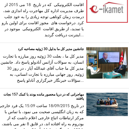
اقامت الکترونیکی که در تاریخ 18 می 2015 از
طرف مدیریت اداره کل مهاجرت راه اندازی شد،
درمدت زمان کوتاهی توجه زیادی را به خود جلب
کرد. درخواست های مجوز اقامت برای اولین بارو
یا تمدید، از طریق اقامت الکترونیکی موجود در
اینترنت دریافت گردید...
جانشین مدیر کل ما بدلیل 30 ژوئیه مصاحبه کرد
مدیر کل ما ، بعلت 30 ژوئیه روز مبارزه با تجارت
انسان، به سوالات آژانس آنادولو پاسخ داد. جانشین
مدیر کل ما جناب آقای عبدالله آیاز ، در روز 30
ژوئیه, روز جهانی مبارزه با تجارت انسانی، به
سؤالات خبرنگار خبرگزاری آنادلو پاسخ...
مهاجرانی که در دریا محصور مانده بودند با کمک 157 نجات
یافتند
در تاریخ 18/09/2015 ساعت 15:09 یک فرد خار
که به زبان انگلیسی صحبت می نمود، با تماس با
مرکز ارتباطات اتباع خارجی اعلام داشت که از
بودروم به راه افتاده اند، در قایق 8 نفر می باشند،