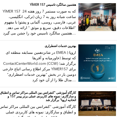
YİMER 157 هفتمین سالگرد تاسیس
YİMER 157که به صورت مستمر 7 روز هفته 4
ساعت شبانه روز به 7 زبان (ترکی، انگلیسی،
عربی، فارسی، روسی، آلمانی و پشتو) با مفهوم
"اطلاعات دقیق، سریع و موثق " ارائه می دهد,
هفتمین سالگرد تاسیس خود را جشن می گیرد....
بهترین خدمات اضطراری
در شانزدهمین مسابقه منطقه ای EMEA (اروپا-
خاورمیانه و آفریقا) که توسط
ContactCenterWorld.com (CCW) برگزار شد؛
مرکز اطلاع رسانی اتباع خارجی YİMER157 برای
دومین بار در بخش “بهترین خدمات اضطراری”
مدال طلا را از آن‌ خود کرد....
کارگاه آموزشی "کنفرانس بین المللی مراکز تماس و انطباق
و سازگاری: نمونه های کاربردی عملی برتر ییمر 157 و
اتحادیه اروپا" برگزار شد
کارگاه آموزشی "کنفرانس بین المللی مراکز تماس
و انطباق و سازگاری: نمونه های کاربردی عملی