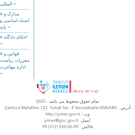
المللی
مدارک و
اسناد اساسی و
پایه
احکام دادگاه
قوانین و
مقررات ریاست
اداره مهاجرت
تمام حقوق محفوظ می باشد . 2025
Çamlıca Mahallesi 122. Sokak No: 4 Yenimahalle/ANKARA : آدرس
http://yimer.gov.tr : وب
yimer@goc.gov.tr :ایمیل
90 (312) 920-06-09 : فاكس