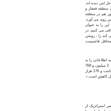
 امن دیده اند.
ن منطقه قفقاز و
روز هم در منطقه
من روی می آورد.
ین را به عنوان
قی می کنیم. در
ی کند را ، روشن
ی محافل فاشیست
 اطلاعاتی را به
اشتراک میگذاشت گفت: «در حال حاضر از میان 4 میلیون و 33 هزار مهاجر ساکن تورکیه 2 میلیون و 768
هزار برادر و خواهر سوری ما تحت حمایت موقت، 1 میلیون و 90 هزار نفر دارای اجازه اقامت و 176 هزار
 حال کاهش است
.»
ر استراتژیک از