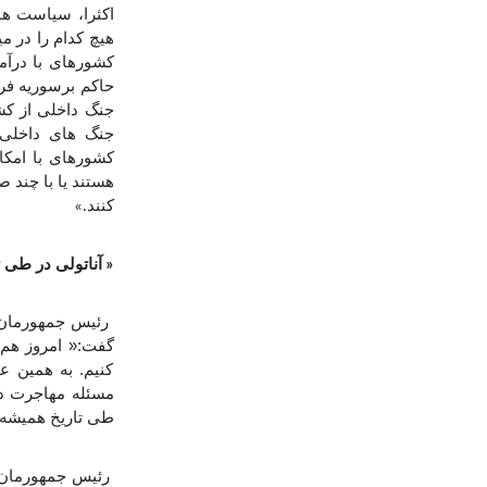
اکثرا، سیاست ها
کشورهای با درآمد
جنگ داخلی از کشو
جنگ های داخلی 
کشورهای با امک
هستند یا با چند ص
کنند
.»
آناتولی در طی
«
رئیس جمهورمان 
گفت:« امروز هم 
کنیم. به همین ع
مسئله مهاجرت در 
طی تاریخ همیشه
رئیس جمهورمان 