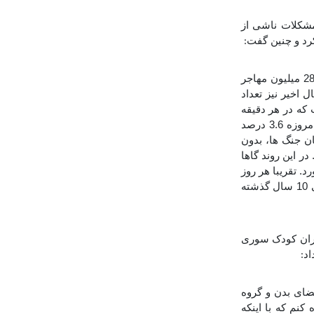
شکلات ناشی از
کرد و چنین گفت
:
براساس آمار سازمان بین المللی مهاجرت سازمان ملل در حال حاضر در دنیا بیش از 281 میلیون مهاجر
د مهاجرین کاری نیز بیش از 165 میلیون است. تحت تاثیر جنگ های 3-4 سال اخیر نیز تعداد
ن است که در هر دقیقه
حداقل 20 نفر به علت مناقشات، ظلم و ترور مجبور به مهاجرت می شوند. دقت کنید، امروزه 3.6 درصد
ان جنگ ها، بدون
ر این روند گاها
. تقریبا هر روز
خبری از فوت مهاجران امید در طی یک اتفاق حادثه و یا فاجعه را دریافت می کنیم. در طی 10 سال گذشته
اران کودک سوری
اد
:
ضای بدن و گروه
کنم که با اینکه