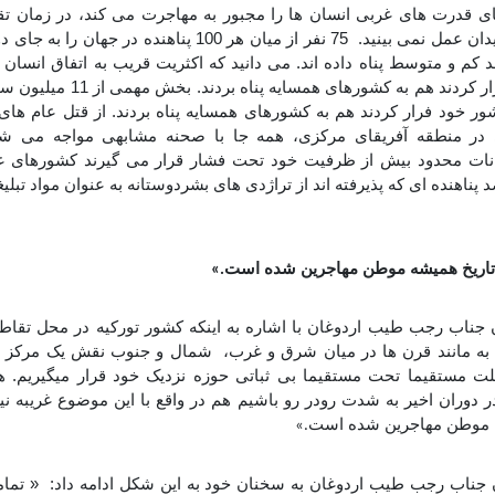
ی قدرت های غربی انسان ها را مجبور به مهاجرت می کند، در زمان ت
هیچ کدام را در میدان عمل نمی بینید. 75 نفر از میان هر 100 پناهن
 کم و متوسط پناه داده اند. می دانید که اکثریت قریب به اتفاق انسان
حاکم برسوریه فرار کردند هم به کشورها
ر خود فرار کردند هم به کشورهای همسایه پناه بردند. از قتل عام های م
در منطقه آفریقای مرکزی، همه جا با صحنه مشابهی مواجه می شو
انات محدود بیش از ظرفیت خود تحت فشار قرار می گیرند کشورهای غ
د پناهنده ای که پذیرفته اند از تراژدی های بشردوستانه به عنوان مواد تبل
 تاریخ همیشه موطن مهاجرین شده است
.»
جناب رجب طیب اردوغان با اشاره به اینکه کشور تورکیه در محل تقا
به مانند قرن ها در میان شرق و غرب، شمال و جنوب نقش یک مرکز ق
لت مستقیما تحت مستقیما بی ثباتی حوزه نزدیک خود قرار میگیریم. ه
دوران اخیر به شدت رودر رو باشیم هم در واقع با این موضوع غریبه نیس
 موطن مهاجرین شده است
.»
جناب رجب طیب اردوغان به سخنان خود به این شکل ادامه داد: « تما