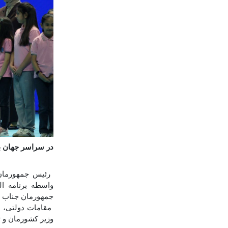
در سراسر جهان بیش از 281 میلیون مهاجر وجود دارد. تعداد» «مهاجرین ک
رئیس جمهورمان
واسطه برنامه ا
جمهورمان جناب رج
مقامات دولتی، د
وزیر کشورمان و ت