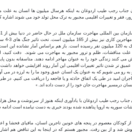
جناب رجب طیب اردوغان به اینکه هرسال میلیون ها انسان به علت م
رور، فقر و تغییرات اقلیمی مجبور به ترک محل تولد خود می شوند اشاره 
وجود دارد. تعدا
پناهندگان به نزدیک به 120 میلیون نفر رسیده است. باز هم براساس آمار نشانده ای
می کنند زندگی خود را به عنوان مهاجر ادامه دهند. متاسفانه بدون پای
 عمیق تر شدن تاثیر تغییرات اقلیمی این آمار روند افزایشی خواهد داشت. د
 به رو می شویم که به عنوان یک انسان عمق وجود ما را به لرزه در می آورد
. »
جناب رجب طیب اردوغان با یادآوری اینکه هنوز از سرنوشت و محل هز
قشات سوریه به اروپا پناهنده شده بودند خبری به دست نیامده است ادامه د
ز کودکان معصوم در پنجه های خونین تاجرین انسان، مافیای فحشا و اع
ش شد و از بین رفت. مجبور هستم که در اینجا به این تناقض هم اشاره 