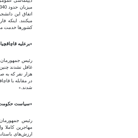
دیپلماسی عمومی 
اتفاق این دانشج
میکنند. اینکه فا
کشورها خدمت می 
برعلیه قاچاقچیان مهاجر 14 هزار و 0
«
رئیس جمهورمان ج
شدند
.»
سیاست حکومت در
«
رئیس جمهورمان 
مهاجرین کاملا و
ارزش‌های باستانی