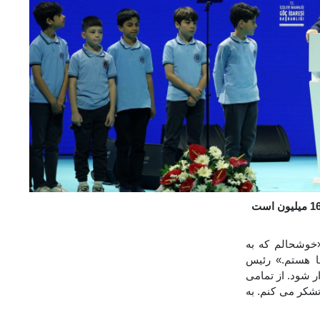
خوشحالم که به
ا هستم.» رئیس
ر شود. از تمامی
شکر می کنم. به