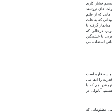
قسیم فشار کاری
ده در جهان را به جای دولت های ثروتمند
 هایی که از ظلم
ی همسایه پناه بردند. بخش مهمی از 11 میلیون سودانی که به علت
یانمار گرفته تا
یم. درحالی که
ربی یا خشمگین
یغاتی استفاده می
طع سه قاره است
درت را ایفا می
رچقدر هم که با
تیم. آناتولی در
می مظلومانی که