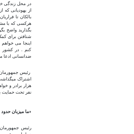
در محل زندگی خو
از یهودیانی که ا
بالکان تا فراریا
هرکسی که با مشکل
بگذارید واضح بگ
شتافتن برای کمک
اینجا می خواهم م
کنم . در کشور م
ضدانسانی ادعا م
رئیس جمهورمان ج
نفر تحت حمایت بی
ما میزبان حدود 340 هزار دانشجو از بیش از190 کشور جهان هستیم
«
رئیس جمهورمان ج