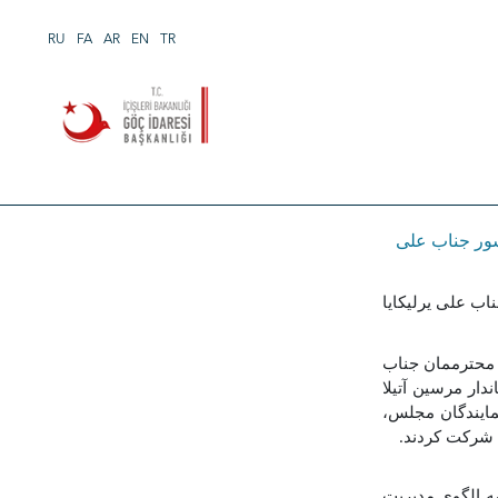
RU
FA
AR
EN
TR
ور جناب علی
ب علی یرلیکایا
ر محترممان جناب
دار مرسین آتیلا
ایندگان مجلس،
 شرکت کردند
.
ه الگوی مدیریت