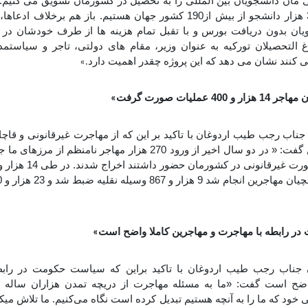
مان دانشجویان بین المللی را به تحصیل در کشورمان تشویق می کنیم. 
میزبان حدود 340 هزار دانشجو از بیش از190 کشور جهان هستیم. باز هم برخ
ویان بدون دریافت بورس و با تقبل تمام هزینه ها از طرف خودشان در
رغ التحصیلان تورکیه به عنوان وزیر، مقام های دولتی، تاجر و سیاستمد
کنند نشان می دهد که این پروژه چقدر اهمیت دارد
.»
40 عملیات صورت گرفت
»
ناب رجب طیب اردوغان با تاکید بر این که از مهاجرت غیرقانونی و قاچا
 رابطه با مهاجرت و مهاجرین کاملا واضح است
»
جناب رجب طیب اردوغان با تاکید براین که سیاست حکومت در رابط
اضح است گفت: «ما به مسئله مهاجرت از دریچه تمدن هزاران ساله خ
 خود که ما را به آنچه هستیم تبدیل کرده است نگاه می‌کنیم. ما تلاش میکن