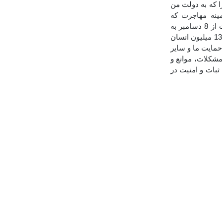
ا که به دولت من
مینه مهاجرت که
سالهاست با ثبات ادامه دادیم، دیدیم. نزاع و ظلمی که 13.5 سال در سوریه ادامه داشت از 8 دسامبر به
پایان رسید. با سقوط رژیم اسد که 1 میلیون انسان را به قتل رساند و مسبب بی خانمانی 13 میلیون انسان
حمایت ما و سایر
مشکلات، موانع و
ثبات و امنیت در