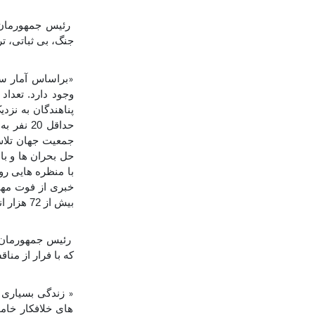
رئیس جمهورمان 
جنگ، بی ثباتی، ت
«
جمعیت جهان تلاش 
حل بحران ها و با
با منظره هایی رو
بیش از 72 هزار انسان درمسیر مهاجرت جان خود را از دست داده اند
رئیس جمهورمان 
که با فرار از منا
زندگی بسیاری ا
«
های خلافکار خامو