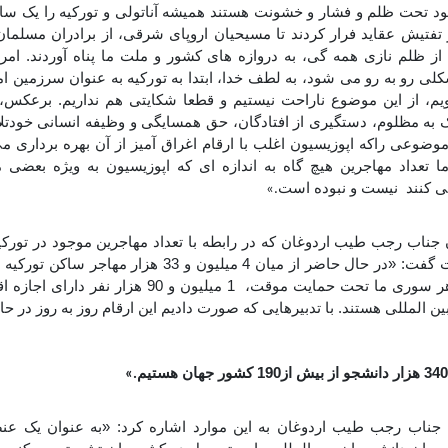
د تحت ظلم و فشار و خشونت هستند همیشه آناتولی و تورکیه را یک ساحل
ز تفتیش عقاید فرار کردند تا مسیحیان اروپای شرقی، از برادران مسلما
ن از ظلم نازی همه گی، به دروازه های کشور و ملت ما پناه آوردند. ام
ی رو به رو می شود، به لطف خدا، ابتدا به تورکیه به عنوان سرزمین ا
ویم، از این موضوع ناراحت نیستیم و قطعا شکایتی هم نداریم. برعکس، ا
 به مظلوم، دستگیری از افتادگان، حق همسایگی و وظیفه انسانی خودتلا
وضوعی راکه اپوزیسیون اغلب با ارقام اغراق آمیز از آن بهره برداری م
ا تعداد مهاجرین هیچ گاه به اندازه ای که اپوزیسیون به ویژه بعض
ی کنند نیست و نبوده است
.»
ناب رجب طیب اردوغان که در رابطه با تعداد مهاجرین موجود در تورکیه
ن المللی هستند. با تدبیرهایی که صورت دادیم این ارقام روز به روز در
.»
ناب رجب طیب اردوغان به این موارد اشاره کرد: «به عنوان یک عنص