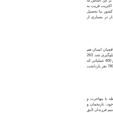
بر این اساس ما
لاف ادعاها، اکثریت قریب به
 کشور ما تحصیل
ار در بسیاری از
قچیان انسان هم
غافل نشدند چنین گفت: « در دو سال اخیر از ورود 270 هزار مهاجر نامنظم از مرزهای ما جلوگیری شد. 263
هزار نفر که به صورت غیرقانونی در کشورمان حضور داشتند اخراج شدند. در طی 14 هزار و 400 عملیاتی که
در مقابله با قاچاقچیان مهاجرین انجام شد 9 هزار و 867 وسیله نقلیه ضبط شد و 23 هزار و 780 نفر بازداشت
ه با مهاجرت و
ود، تاریخمان و
یم فرزندان لایق