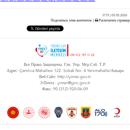
%D1%81%D0%B1%D0%BE%D1%80%D0%BE%D0%B2
3175 | 05.05.2026
Поделиться этим контентом
|
Распечатать страницу
Все Права Защищены. Глв. Упр. Мгр.Слб. Т.Р.
Адрес: Çamlıca Mahallesi 122. Sokak No: 4 Yenimahalle/Анкара
Веб-Сайт: http://yimer.gov.tr
Э-Почта : yimer@goc.gov.tr
Факс: 90 (312) 920-06-09